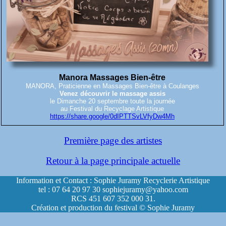
Manora Massages Bien-être
MANORA, Praticienne en Massages Bien-être à Coulanges
Venez découvrir le massage assis
le Dimanche 20 septembre toute la journée
au Festival du Recyclage Artistique
https://share.google/0dIPTTSvLVfyDw4Mh
Première page des artistes
Retour à la page principale actuelle
Information et Contact : Sophie Juramy Recyclerie Artistique
tel : 07 64 20 97 30 sophiejuramy@yahoo.com
RCS 451 607 352 000 31.
Création et production du festival © Sophie Juramy