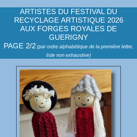
ARTISTES DU FESTIVAL DU
RECYCLAGE ARTISTIQUE 2026
AUX FORGES ROYALES DE
GUERIGNY
PAGE 2/2
(par ordre alphabétique de la première lettre,
liste non exhaustive)